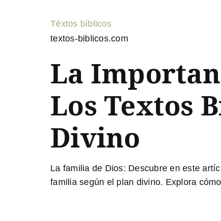
Téxtos bíblicos
textos-biblicos.com
La Importanc
Los Textos B
Divino
La familia de Dios
: Descubre en este artí
familia según el plan divino. Explora cóm