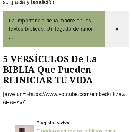
su gracia y bendición.
La importancia de la madre en los
textos bíblicos: Un legado de amor
...
5 VERSÍCULOS De La
BIBLIA Que Pueden
REINICIAR TU VIDA
[arve url=»https://www.youtube.com/embed/Tk7aS-
6H6Hs»/]
Blog.biblia-viva
5 poderosos textos bíblicos para