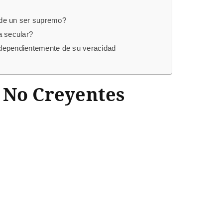
a de un ser supremo?
a secular?
independientemente de su veracidad
 No Creyentes