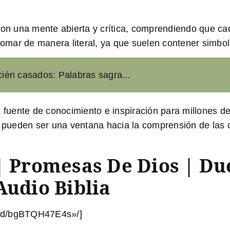
on una mente abierta y crítica, comprendiendo que cad
 tomar de manera literal, ya que suelen contener simbo
ecién casados: Palabras sagra...
a fuente de conocimiento e inspiración para millones d
a, pueden ser una ventana hacia la comprensión de las
 | Promesas De Dios | D
Audio Biblia
bed/bgBTQH47E4s»/]