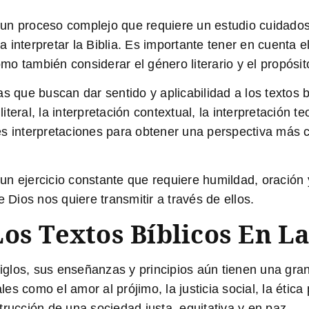
s un proceso complejo que requiere un estudio cuidadoso
nterpretar la Biblia. Es importante tener en cuenta el c
omo también considerar el género literario y el propósito
s que buscan dar sentido y aplicabilidad a los textos b
literal, la interpretación contextual, la interpretación t
s interpretaciones para obtener una perspectiva más c
s un ejercicio constante que requiere humildad, oración 
ios nos quiere transmitir a través de ellos.
os Textos Bíblicos En L
siglos, sus enseñanzas y principios aún tienen una gra
 como el amor al prójimo, la justicia social, la ética 
trucción de una sociedad justa, equitativa y en paz.