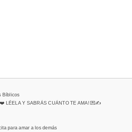
s Bíblicos
❤️ LÉELA Y SABRÁS CUÁNTO TE AMA! 💌✍️
cita para amar a los demás