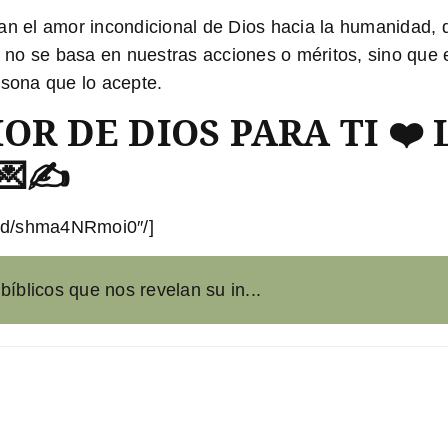
an el amor incondicional de Dios hacia la humanidad, 
or no se basa en nuestras acciones o méritos, sino que
rsona que lo acepte.
R DE DIOS PARA TI ❤️ 
💌✍️
ed/shma4NRmoi0″/]
bíblicos que nos revelan su in...