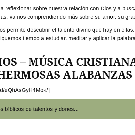
 a reflexionar sobre nuestra relación con Dios y a busc
s, vamos comprendiendo más sobre su amor, su graci
os permite descubrir el talento divino que hay en ellas.
diquemos tiempo a estudiar, meditar y aplicar la palabr
IOS – MÚSICA CRISTIAN
 HERMOSAS ALABANZAS
bed/eQhAsGyH4Mo»/]
s bíblicos de talentos y dones...