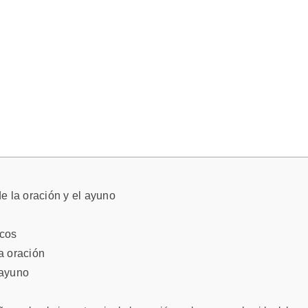
e la oración y el ayuno
icos
a oración
 ayuno