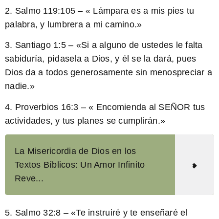
2. Salmo 119:105 – «
Lámpara es a mis pies tu
palabra, y lumbrera a mi camino.
»
3. Santiago 1:5 – «Si a alguno de ustedes le falta
sabiduría, pídasela a Dios, y él se la dará, pues
Dios da a todos generosamente sin menospreciar a
nadie.»
4. Proverbios 16:3 – «
Encomienda al SEÑOR tus
actividades, y tus planes se cumplirán.
»
La Misericordia de Dios en los
Textos Bíblicos: Un Amor Infinito
Reve...
5. Salmo 32:8 – «Te instruiré y te enseñaré el