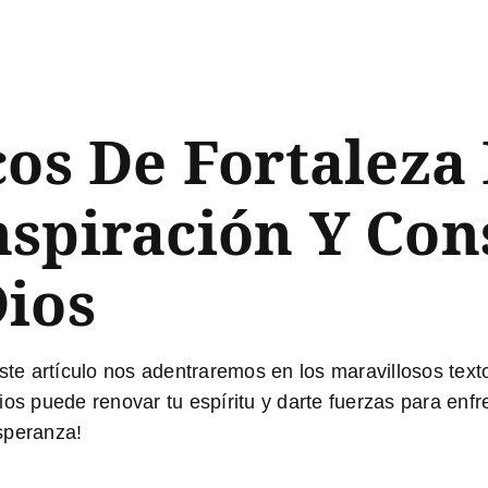
cos De Fortaleza 
nspiración Y Con
Dios
ste artículo nos adentraremos en los maravillosos text
ios puede renovar tu espíritu y darte fuerzas para enf
speranza!