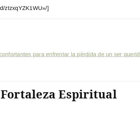
bed/ztzxqYZK1WU»/]
econfortantes para enfrentar la pérdida de un ser queri
 Fortaleza Espiritual