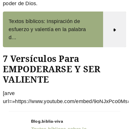
poder de Dios.
Textos bíblicos: Inspiración de
esfuerzo y valentía en la palabra
d...
7 Versículos Para
EMPODERARSE Y SER
VALIENTE
[arve
url=»https://www.youtube.com/embed/9oNJxPco0Ms»
Blog.biblia-viva