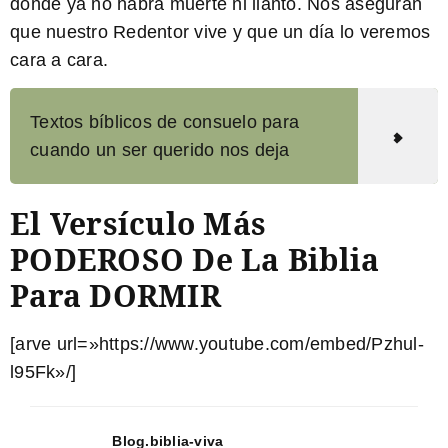
donde ya no habrá muerte ni llanto. Nos aseguran
que nuestro Redentor vive y que un día lo veremos
cara a cara.
Textos bíblicos de consuelo para
cuando un ser querido nos deja
El Versículo Más
PODEROSO De La Biblia
Para DORMIR
[arve url=»https://www.youtube.com/embed/Pzhul-
l95Fk»/]
Blog.biblia-viva