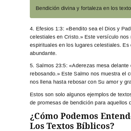
Bendición divina y fortaleza en los text
4.
Efesios 1:3:
«Bendito sea el Dios y Padr
celestiales en Cristo.» Este versículo n
espirituales en los lugares celestiales. E
abundante.
5.
Salmos 23:5:
«Aderezas mesa delante d
rebosando.» Este Salmo nos muestra el cui
nos llena hasta rebosar con Su amor y gra
Estos son solo algunos ejemplos de textos 
de promesas de bendición para aquellos 
¿Cómo Podemos Entende
Los Textos Bíblicos?