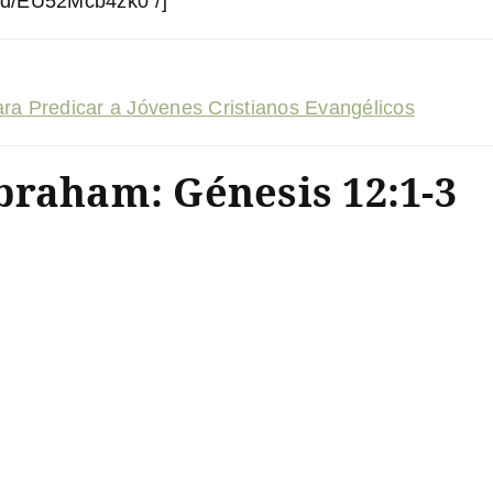
ed/EU52Mcb4zk0″/]
ara Predicar a Jóvenes Cristianos Evangélicos
braham: Génesis 12:1-3