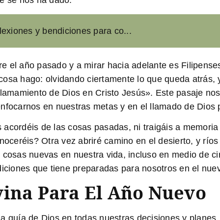
ue se nos ha dado.
lexiones y bendiciones para co...
bre el año pasado y a mirar hacia adelante es
Filipense
cosa hago: olvidando ciertamente lo que queda atrás, 
llamamiento de Dios en Cristo Jesús». Este pasaje nos 
enfocarnos en nuestras metas y en el llamado de Dios 
 acordéis de las cosas pasadas, ni traigáis a memoria
noceréis? Otra vez abriré camino en el desierto, y ríos
 cosas nuevas en nuestra vida, incluso en medio de cir
diciones que tiene preparadas para nosotros en el nue
vina Para El Año Nuevo
la guía de Dios en todas nuestras decisiones y planes