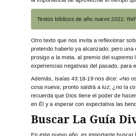
la importancia de aprovechar el tiempo q
Textos bíblicos de año nuevo 2021: Ref
Otro texto que nos invita a reflexionar so
pretendo haberlo ya alcanzado; pero una 
prosigo a la meta, al premio del supremo 
experiencias negativas del pasado, para 
Además,
Isaías 43:18-19
nos dice: «No os
cosa nueva; pronto saldrá a luz; ¿no la co
recuerda que Dios tiene el poder de hacer
en Él y a esperar con expectativa las ben
Buscar La Guía Di
En este nuevo año, es importante buscar 