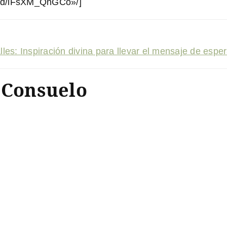
bed/lFsXM_QnGCo»/]
alles: Inspiración divina para llevar el mensaje de esp
 Consuelo