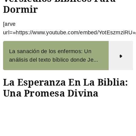
Dormir
[arve
url=»https://www.youtube.com/embed/YotEszmziRU»
La sanación de los enfermos: Un
análisis del texto bíblico donde Je...
La Esperanza En La Biblia:
Una Promesa Divina