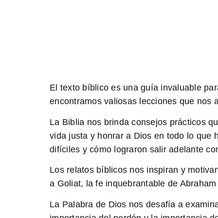
El texto bíblico es una
guía
invaluable par
encontramos
valiosas lecciones
que nos a
La Biblia nos brinda
consejos prácticos
qu
vida justa y
honrar a Dios
en todo lo que 
difíciles y cómo lograron salir adelante co
Los relatos bíblicos
nos inspiran y motiva
a Goliat, la fe inquebrantable de Abraham a
La Palabra de Dios nos desafía a examin
importancia del perdón y la
importancia d