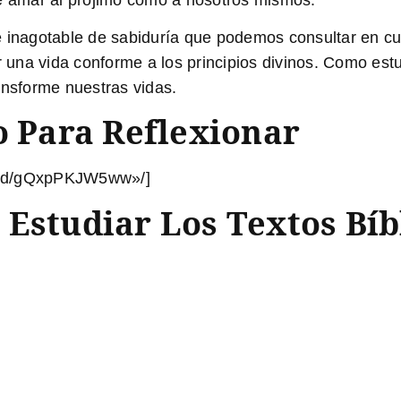
e inagotable de sabiduría
que podemos consultar en cu
r una vida conforme a los principios divinos. Como est
ansforme nuestras vidas.
o Para Reflexionar
bed/gQxpPKJW5ww»/]
Estudiar Los Textos Bíb