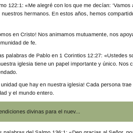
o 122:1: «Me alegré con los que me decían: ‘Vamos a 
n nuestros hermanos. En estos años, hemos compartido
omos en Cristo!
Nos animamos mutuamente, nos apoyam
comunidad de fe.
s palabras de Pablo en 1 Corintios 12:27: «Ustedes so
estra iglesia tiene un papel importante y único. Nos
endado.
 unidad que hay en nuestra iglesia!
Cada persona trae c
ad y el mundo entero.
ndiciones divinas para el nuev...
as palabras del Salmo 136:1: «Den gracias al Señor, p