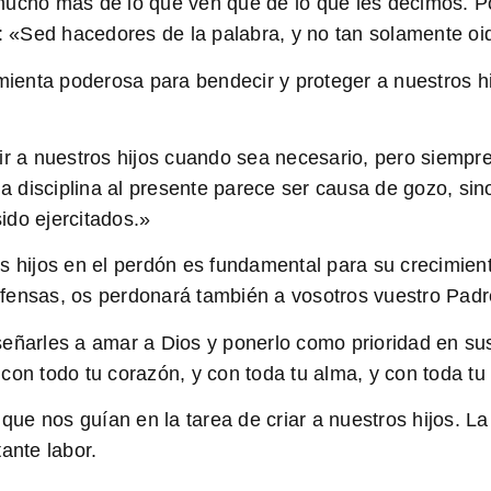
ucho más de lo que ven que de lo que les decimos. P
ta: «Sed hacedores de la palabra, y no tan solamente 
ienta poderosa para bendecir y proteger a nuestros hi
r a nuestros hijos cuando sea necesario, pero siempr
disciplina al presente parece ser causa de gozo, sino
sido ejercitados.»
s hijos en el perdón es fundamental para su crecimient
fensas, os perdonará también a vosotros vuestro Padre
eñarles a amar a Dios y ponerlo como prioridad en su
con todo tu corazón, y con toda tu alma, y con toda tu
 que nos guían en la tarea de criar a nuestros hijos. L
ante labor.