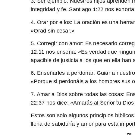
3. Ser ejemplo:
Nuestros hijos aprenden m
integridad y fe. Santiago 1:22 nos exhor
4. Orar por ellos:
La oración es una herram
«Orad sin cesar.»
5. Corregir con amor:
Es necesario corregi
12:11 nos enseña: «Es verdad que ninguna 
apacible de justicia a los que en ella han 
6. Enseñarles a perdonar:
Guiar a nuestro
«Porque si perdonáis a los hombres sus o
7. Amar a Dios sobre todas las cosas:
Ens
22:37 nos dice: «Amarás al Señor tu Dios 
Estos son solo algunos principios bíblicos
llena de sabiduría y amor para esta import