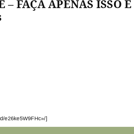
 – FAÇA APENAS ISSO E
s
bed/e26ke5W9FHc»/]