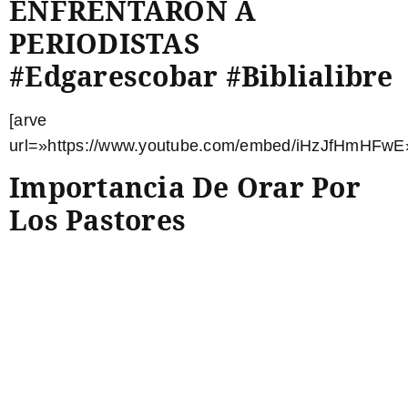
ENFRENTARON A
PERIODISTAS
#edgarescobar​​​​​​ #biblialibre​​
[arve
url=»https://www.youtube.com/embed/iHzJfHmHFwE»
Importancia De Orar Por
Los Pastores