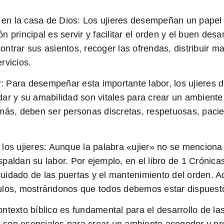
 en la casa de Dios:
Los ujieres desempeñan un papel f
ión principal es servir y facilitar el orden y el buen de
contrar sus asientos, recoger las ofrendas, distribuir m
rvicios.
:
Para desempeñar esta importante labor, los ujieres d
ar y su amabilidad son vitales para crear un ambiente
emás, deben ser personas discretas, respetuosas, paci
 los ujieres:
Aunque la palabra «ujier» no se menciona 
aldan su labor. Por ejemplo, en el libro de 1 Crónicas
l cuidado de las puertas y el mantenimiento del orden
cípulos, mostrándonos que todos debemos estar dispuest
contexto bíblico es fundamental para el desarrollo de las
ón son esenciales para crear un ambiente acogedor y pro