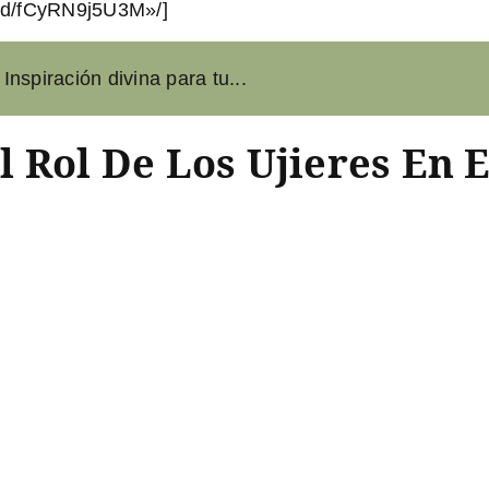
ed/fCyRN9j5U3M»/]
 Inspiración divina para tu...
 Rol De Los Ujieres En E