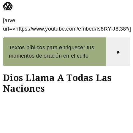
😱
[arve
url=»https://www.youtube.com/embed/Is8RYlJ8t38″/]
Textos bíblicos para enriquecer tus
momentos de oración en el culto
Dios Llama A Todas Las
Naciones