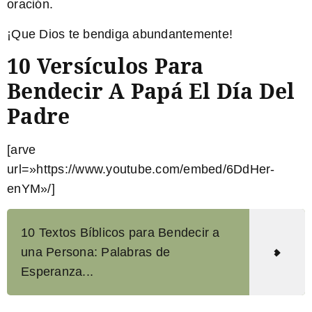
oración.
¡Que Dios te bendiga abundantemente!
10 Versículos Para
Bendecir A Papá El Día Del
Padre
[arve
url=»https://www.youtube.com/embed/6DdHer-
enYM»/]
10 Textos Bíblicos para Bendecir a
una Persona: Palabras de
Esperanza...