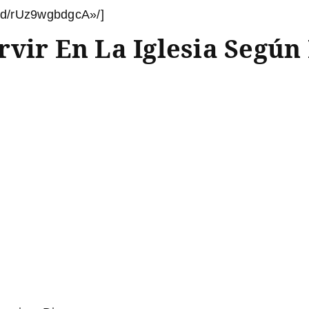
ed/rUz9wgbdgcA»/]
vir En La Iglesia Según