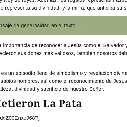
e representa su divinidad; y la mirra, que anticipa su sa
saje de generosidad en el texto ...
e la importancia de reconocer a Jesús como el Salvador
recieron sus dones más valiosos, también nosotros de
es un episodio lleno de simbolismo y revelación divina 
 sabios hombres, así como el reconocimiento de Jesú
leza, divinidad y sacrificio de nuestro Señor.
etieron La Pata
d/lZ00EnxeJ68″/]