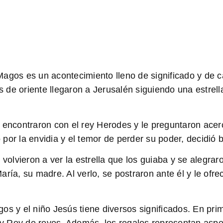
s Magos es un acontecimiento lleno de significado y de 
de oriente llegaron a Jerusalén siguiendo una estrell
ncontraron con el rey Herodes y le preguntaron acerc
por la envidia y el temor de perder su poder, decidió b
olvieron a ver la estrella que los guiaba y se alegraro
ría, su madre. Al verlo, se postraron ante él y le ofrec
s y el niño Jesús tiene diversos significados. En prim
 Rey de reyes. Además, los regalos representan aspec