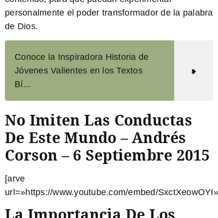
personalmente el poder transformador de la palabra
de Dios.
Conoce la Inspiradora Historia de
Jóvenes Valientes en los Textos
Bí...
No Imiten Las Conductas
De Este Mundo – Andrés
Corson – 6 Septiembre 2015
[arve
url=»https://www.youtube.com/embed/SxctXeowOYI»
La Importancia De Los