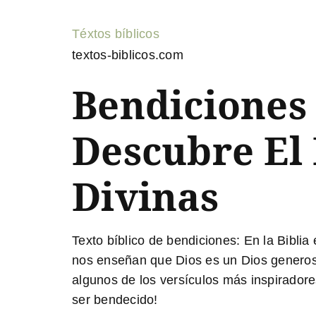
Téxtos bíblicos
textos-biblicos.com
Bendiciones 
Descubre El 
Divinas
Texto bíblico de bendiciones:
En la Biblia
nos enseñan que Dios es un Dios generoso
algunos de los versículos más inspiradore
ser bendecido!