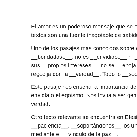
El amor es un poderoso mensaje que se enc
textos son una fuente inagotable de sabidu
Uno de los pasajes más conocidos sobre e
__
bondadoso
__, no es __
envidioso
__ ni 
sus __
propios intereses
__, no se __
enoja
regocija con la __
verdad
__. Todo lo __
sop
Este pasaje nos enseña la importancia de 
envidia o el egoísmo. Nos invita a ser ge
verdad.
Otro texto relevante se encuentra en Efes
__
paciencia
__, __
soportándonos
__ los u
mediante el __
vínculo de la paz
__.