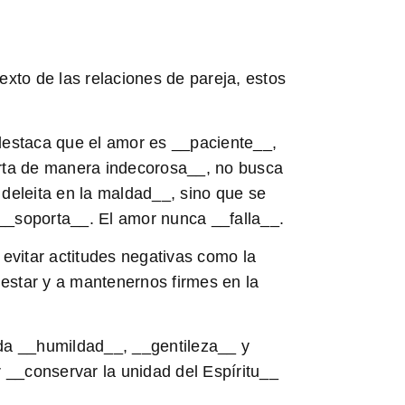
xto de las relaciones de pareja, estos
destaca que el amor es __
paciente
__,
ta de manera indecorosa
__, no busca
 deleita en la maldad
__, sino que se
 __
soporta
__. El amor nunca __
falla
__.
evitar actitudes negativas como la
nestar y a mantenernos firmes en la
da __
humildad
__, __
gentileza
__ y
r __
conservar la unidad del Espíritu
__