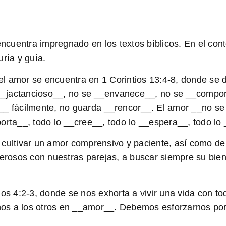
uentra impregnado en los textos bíblicos. En el conte
ría y guía.
l amor se encuentra en 1 Corintios 13:4-8, donde se 
__
jactancioso
__, no se __
envanece
__, no se __
compor
__ fácilmente, no guarda __
rencor
__. El amor __
no se
orta
__, todo lo __
cree
__, todo lo __
espera
__, todo lo
cultivar un amor comprensivo y paciente, así como de 
nerosos con nuestras parejas, a buscar siempre su bie
ios 4:2-3, donde se nos exhorta a vivir una vida con to
nos a los otros en __
amor
__. Debemos esforzarnos po