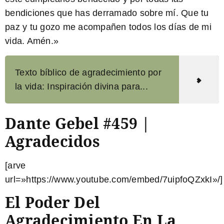
bendiciones que has derramado sobre mí. Que tu
paz y tu gozo me acompañen todos los días de mi
vida. Amén.»
Texto bíblico de agradecimiento por
la vida: Inspiración divina para...
Dante Gebel #459 |
Agradecidos
[arve
url=»https://www.youtube.com/embed/7uipfoQZxkI»/]
El Poder Del
Agradecimiento En La