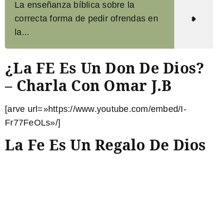
La enseñanza bíblica sobre la
correcta forma de pedir ofrendas en
la...
¿La FE Es Un Don De Dios?
– Charla Con Omar J.B
[arve url=»https://www.youtube.com/embed/I-
Fr77FeOLs»/]
La Fe Es Un Regalo De Dios