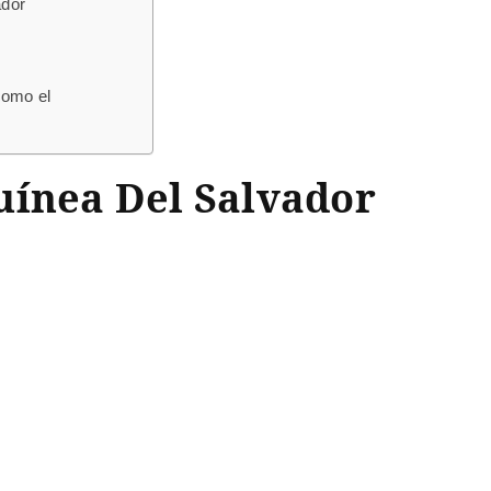
ador
como el
uínea Del Salvador