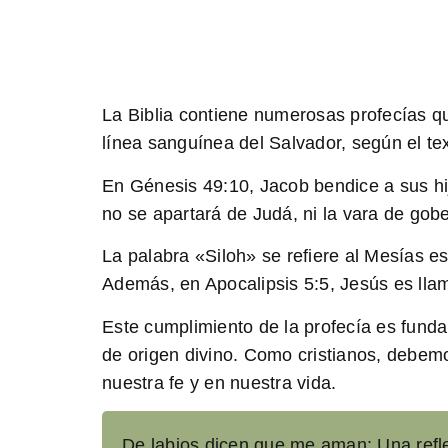
La Biblia contiene numerosas profecías qu
línea sanguínea del Salvador, según el tex
En Génesis 49:10, Jacob bendice a sus hijo
no se apartará de Judá, ni la vara de gob
La palabra «Siloh» se refiere al Mesías e
Además, en Apocalipsis 5:5, Jesús es llam
Este cumplimiento de la profecía es funda
de origen divino. Como cristianos, debem
nuestra fe y en nuestra vida.
De labios dicen que me aman: Una refle