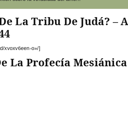
De La Tribu De Judá? – 
44
d/xvoxv6een-o»/]
e La Profecía Mesiánica