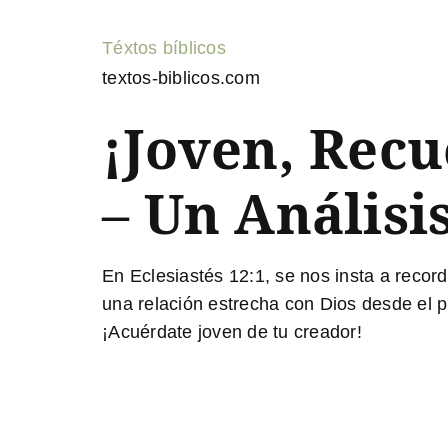
Téxtos bíblicos
textos-biblicos.com
¡Joven, Rec
– Un Análisis
En Eclesiastés 12:1, se nos insta a recor
una relación estrecha con Dios desde el p
¡Acuérdate joven de tu creador!