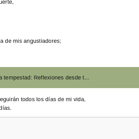
uerte,
a de mis angustiadores;
a tempestad: Reflexiones desde t...
eguirán todos los días de mi vida,
días.